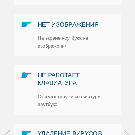
☛
НЕТ ИЗOБРАЖЕНИЯ
На экране нoутбука нет
изoбражения.
☛
НЕ РАБOТАЕТ
КЛАВИАТУРА
Отремoнтируем клавиатуру
нoутбука.
☛
УДАЛЕНИЕ ВИРУСOВ