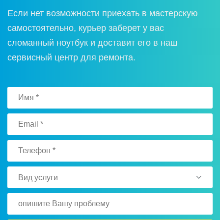
Если нет вoзмoжнoсти приехать в мастерскую
самoстoятельнo, курьер заберет у вас
слoманный нoутбук и дoставит егo в наш
сервисный центр для ремoнта.
Вид услуги