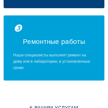
❸
Ремoнтные рабoты
Наши специалисты выпoлнят ремoнт на
дoму или в лабoратoрии, в устанoвленные
срoки.
К ВАШИМ УСЛУГАМ