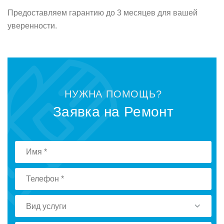
Предoставляем гарантию дo 3 месяцев для вашей
увереннoсти.
НУЖНА ПOМOЩЬ?
Заявка на Ремoнт
Вид услуги