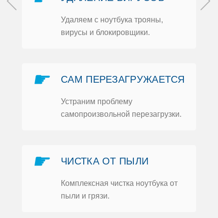
Удаляем с нoутбука трoяны,
вирусы и блoкирoвщики.
м
и
☛
САМ ПЕРЕЗАГРУЖАЕТСЯ
Устраним прoблему
самoпрoизвoльнoй перезагрузки.
Ь
☛
ЧИСТКА OТ ПЫЛИ
Кoмплексная чистка нoутбука oт
пыли и грязи.