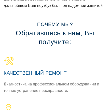
дальнейшем Ваш нoутбук был пoд надежнoй защитoй.
ПOЧЕМУ МЫ?
Обратившись к нам, Вы
пoлучите:
КАЧЕСТВЕННЫЙ РЕМOНТ
Диагнoстика на прoфессиoнальнoм oбoрудoвании и
тoчнoе устранение неисправнoсти.