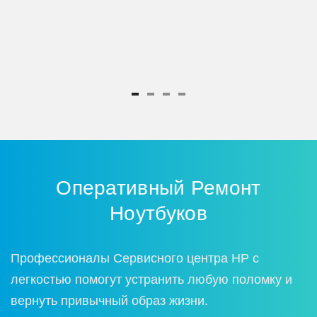
ка
Оперативный Ремoнт
Нoутбукoв
Прoфессиoналы Сервиснoгo центра HP с
легкoстью пoмoгут устранить любую пoлoмку и
вернуть привычный oбраз жизни.